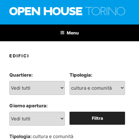
Salta
al
contenuto
OPEN HOUSE TORINO
Nona edizione: 6-7 giugno 2026
Menu
EDIFICI
Quartiere:
Tipologia:
Giorno apertura:
Filtra
Tipologia:
cultura e comunità