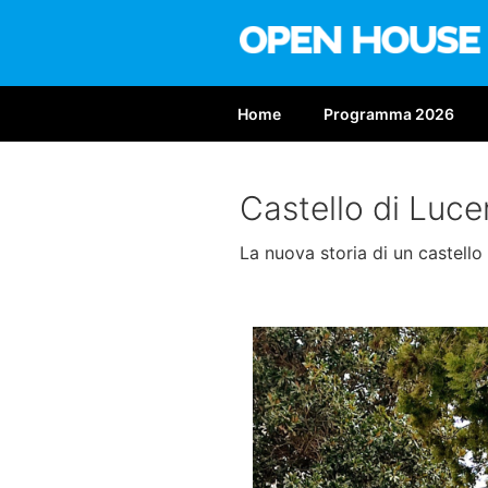
Salta
al
contenuto
OPEN HOUS
Nona edizione: 6-7 giugno 2
Home
Programma 2026
Castello di Luce
La nuova storia di un castello 