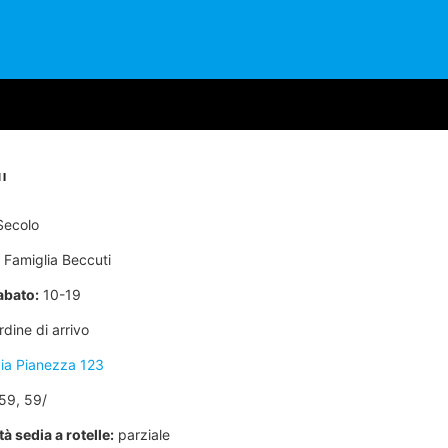
I
Secolo
Famiglia Beccuti
abato:
10-19
dine di arrivo
ia Pianezza 123
59, 59/
à sedia a rotelle:
parziale