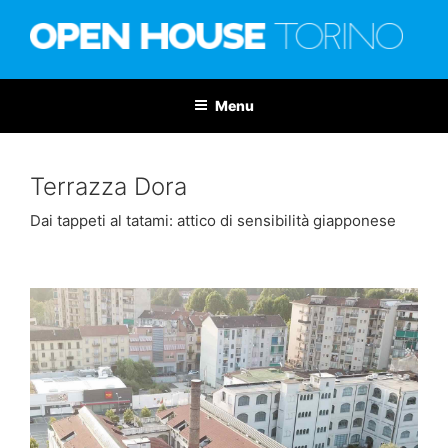
Salta
al
contenuto
OPEN HOUSE TORINO
Nona edizione: 6-7 giugno 2026
Menu
Terrazza Dora
Dai tappeti al tatami: attico di sensibilità giapponese