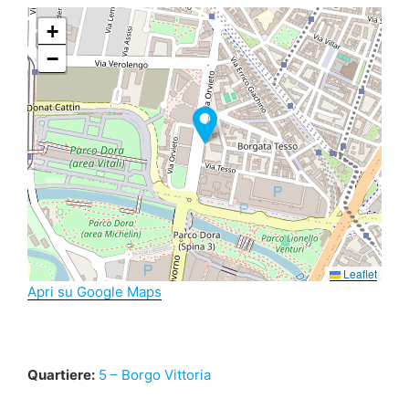
+
−
Leaflet
Apri su Google Maps
Quartiere:
5 – Borgo Vittoria