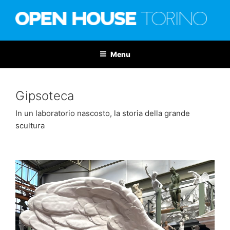
Salta
al
contenuto
OPEN HOUSE TORINO
Nona edizione: 6-7 giugno 2026
Menu
Gipsoteca
In un laboratorio nascosto, la storia della grande
scultura