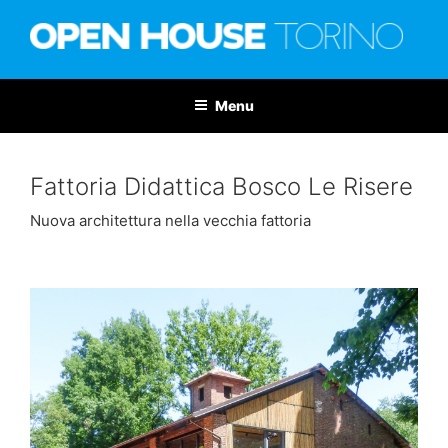
Salta
al
contenuto
OPEN HOUSE TORINO
Nona edizione: 6-7 giugno 2026
Menu
Fattoria Didattica Bosco Le Risere
Nuova architettura nella vecchia fattoria