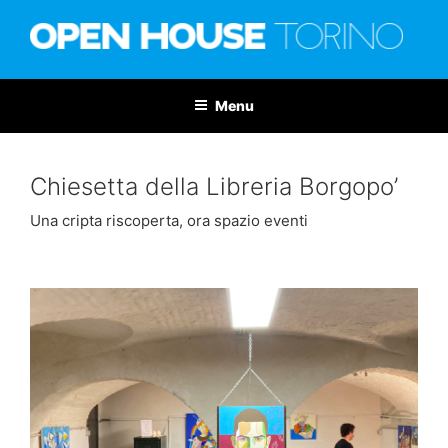
Salta
al
contenuto
OPEN HOUSE TORINO
Nona edizione: 6-7 giugno 2026
Menu
Chiesetta della Libreria Borgopo’
Una cripta riscoperta, ora spazio eventi