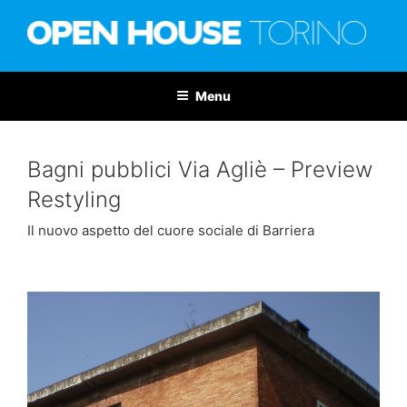
Salta
al
contenuto
OPEN HOUSE TORINO
Nona edizione: 6-7 giugno 2026
Menu
Bagni pubblici Via Agliè – Preview
Restyling
Il nuovo aspetto del cuore sociale di Barriera