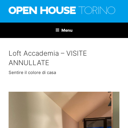
Salta
al
contenuto
OPEN HOUSE TORINO
Nona edizione: 6-7 giugno 2026
Menu
Loft Accademia – VISITE
ANNULLATE
Sentire il colore di casa