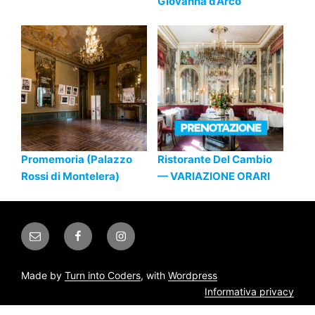
Giovanna d’Arco
Promemoria (Palazzo
Ristorante Del Cambio
Rossi di Montelera)
— VARIAZIONE ORARI
Email
Facebook
Instagram
Made by
Turn into Coders
, with
Wordpress
Informativa privacy