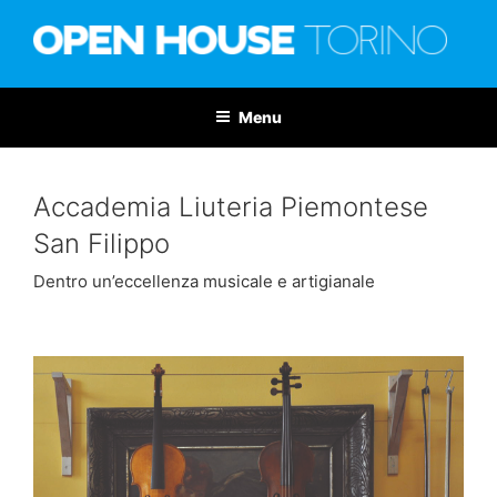
Salta
al
contenuto
OPEN HOUSE TORINO
Nona edizione: 6-7 giugno 2026
Menu
Accademia Liuteria Piemontese
San Filippo
Dentro un’eccellenza musicale e artigianale