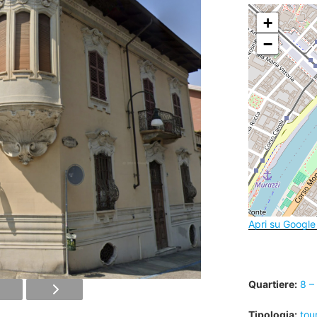
+
−
Apri su Googl
Quartiere:
8 –
Tipologia:
tou