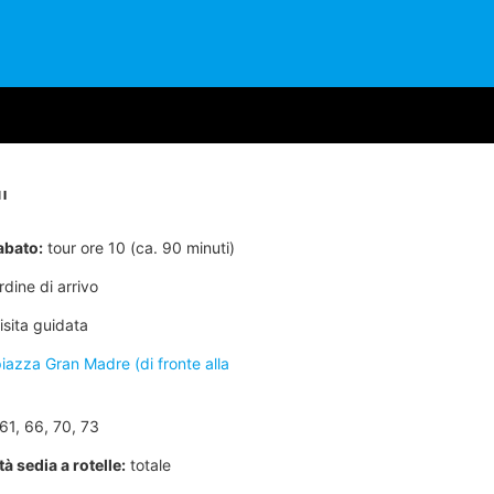
I
abato:
tour ore 10 (ca. 90 minuti)
dine di arrivo
isita guidata
iazza Gran Madre (di fronte alla
61, 66, 70, 73
à sedia a rotelle:
totale