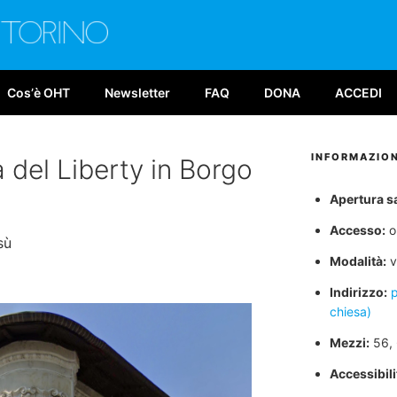
E TORINO
026
Cosʼè OHT
Newsletter
FAQ
DONA
ACCEDI
INFORMAZION
a del Liberty in Borgo
Apertura s
Accesso:
or
sù
Modalità:
v
Indirizzo:
p
chiesa)
Mezzi:
56, 
Accessibilit