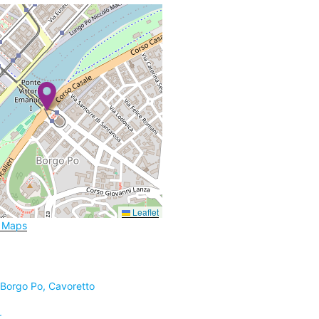
Leaflet
e Maps
 Borgo Po, Cavoretto
r