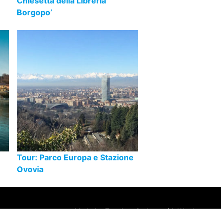
Chiesetta della Libreria
Borgopo’
Tour: Parco Europa e Stazione
Ovovia
Made by
Turn into Coders
, with
Wordpress