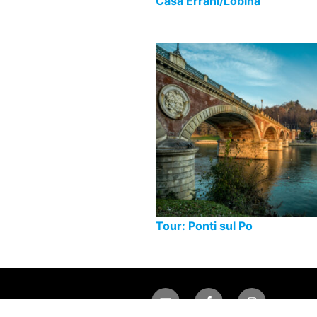
Casa Errani/Lobina
Tour: Ponti sul Po
Email
Facebook
Instagram