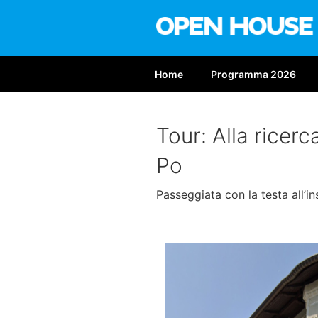
Salta
al
contenuto
OPEN HOUS
Nona edizione: 6-7 giugno 2
Home
Programma 2026
Tour: Alla ricerc
Po
Passeggiata con la testa all’in