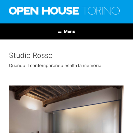
Salta
al
contenuto
OPEN HOUSE TORINO
Nona edizione: 6-7 giugno 2026
Menu
Studio Rosso
Quando il contemporaneo esalta la memoria