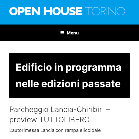
Salta
al
contenuto
OPEN HOUSE TORINO
Nona edizione: 6-7 giugno 2026
Menu
Edificio in programma
nelle edizioni passate
Parcheggio Lancia-Chiribiri –
preview TUTTOLIBERO
L’autorimessa Lancia con rampa elicoidale