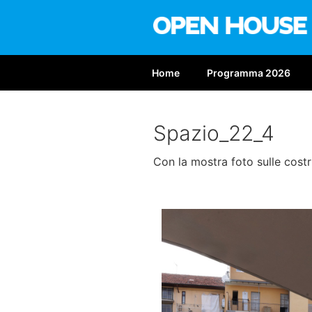
Salta
al
contenuto
OPEN HOUS
Nona edizione: 6-7 giugno 2
Home
Programma 2026
Spazio_22_4
Con la mostra foto sulle costr