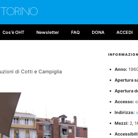
E TORINO
026
Cosʼè OHT
Newsletter
FAQ
DONA
ACCEDI
INFORMAZION
Anno:
1960
uzioni di Cotti e Campiglia
Apertura s
Apertura d
Accesso:
or
Indirizzo:
v
Mezzi:
2, 1
Accessibilit