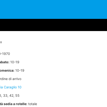
I
-1970
abato:
10-19
omenica:
10-19
dine di arrivo
ia Caraglio 10
6, 33, 42, 55
à sedia a rotelle:
totale