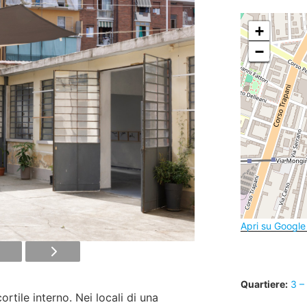
+
−
Apri su Googl
Quartiere:
3 –
cortile interno. Nei locali di una