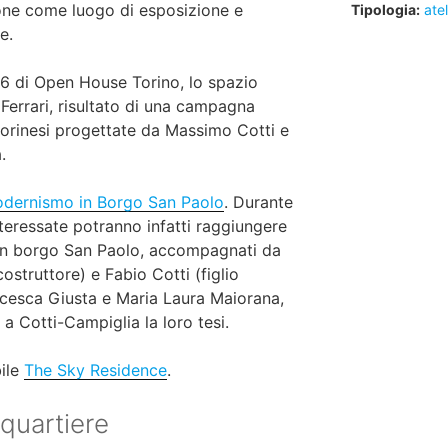
one come luogo di esposizione e
Tipologia:
atel
e.
26 di Open House Torino, lo spazio
Ferrari, risultato di una campagna
 torinesi progettate da Massimo Cotti e
.
odernismo in Borgo San Paolo
. Durante
interessate potranno infatti raggiungere
 in borgo San Paolo, accompagnati da
costruttore) e Fabio Cotti (figlio
ancesca Giusta e Maria Laura Maiorana,
a Cotti-Campiglia la loro tesi.
bile
The Sky Residence
.
 quartiere