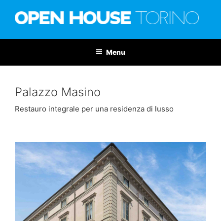
Salta
al
contenuto
OPEN HOUSE TORINO
Nona edizione: 6-7 giugno 2026
Menu
Palazzo Masino
Restauro integrale per una residenza di lusso