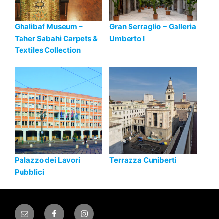
Ghalibaf Museum –
Gran Serraglio − Galleria
Taher Sabahi Carpets &
Umberto I
Textiles Collection
Palazzo dei Lavori
Terrazza Cuniberti
Pubblici
Email
Facebook
Instagram