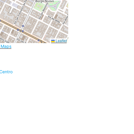
Leaflet
e Maps
 Centro