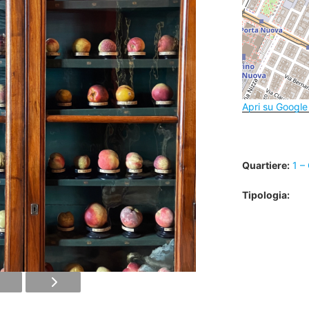
Apri su Googl
Quartiere:
1 –
Tipologia: