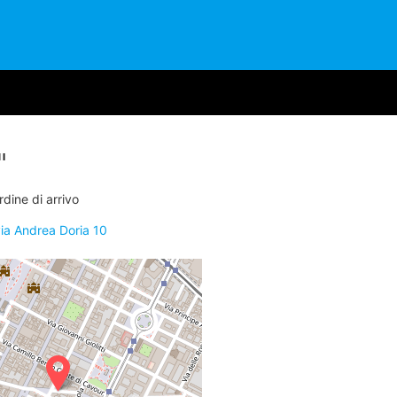
I
dine di arrivo
ia Andrea Doria 10