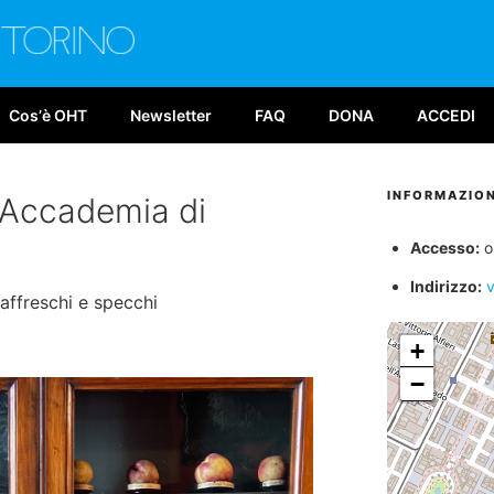
E TORINO
026
Cosʼè OHT
Newsletter
FAQ
DONA
ACCEDI
INFORMAZION
o Accademia di
Accesso:
or
Indirizzo:
v
a affreschi e specchi
+
−