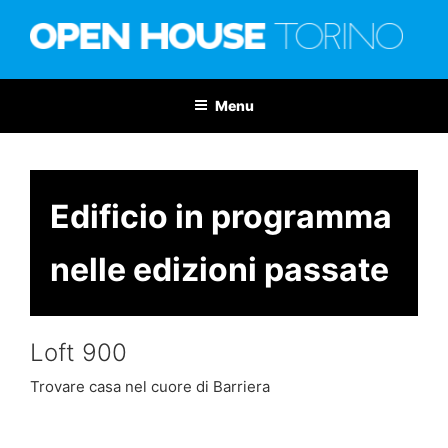
Salta
al
contenuto
OPEN HOUSE TORINO
Nona edizione: 6-7 giugno 2026
Menu
Edificio in programma
nelle edizioni passate
Loft 900
Trovare casa nel cuore di Barriera