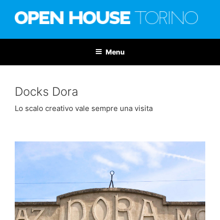
Salta
al
contenuto
OPEN HOUSE TORINO
Nona edizione: 6-7 giugno 2026
Menu
Docks Dora
Lo scalo creativo vale sempre una visita