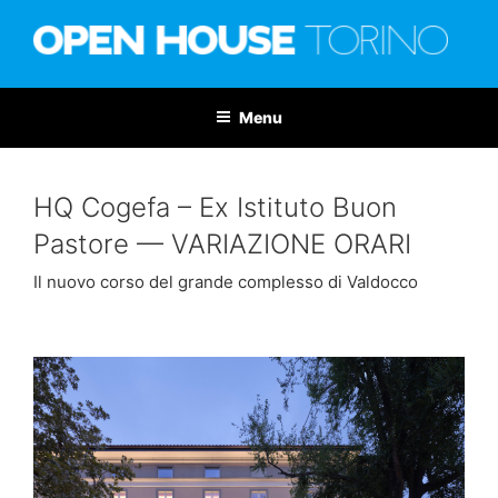
Salta
al
contenuto
OPEN HOUSE TORINO
Nona edizione: 6-7 giugno 2026
Menu
HQ Cogefa – Ex Istituto Buon
Pastore — VARIAZIONE ORARI
Il nuovo corso del grande complesso di Valdocco