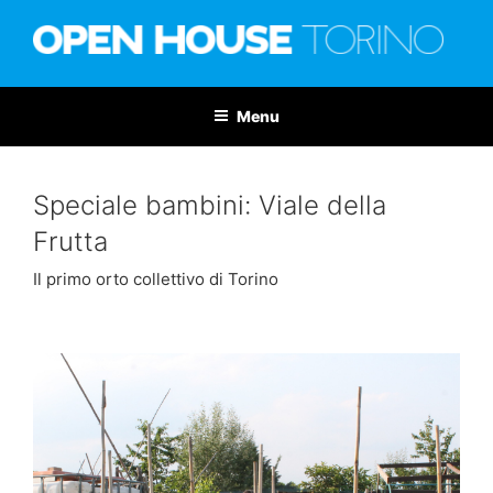
Salta
al
contenuto
OPEN HOUSE TORINO
Nona edizione: 6-7 giugno 2026
Menu
Speciale bambini: Viale della
Frutta
Il primo orto collettivo di Torino