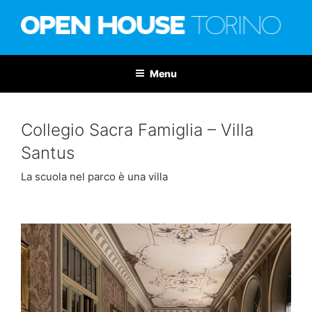
Salta
al
contenuto
OPEN HOUSE TORINO
Nona edizione: 6-7 giugno 2026
Menu
Collegio Sacra Famiglia – Villa
Santus
La scuola nel parco è una villa