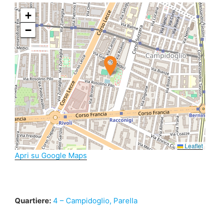
+
−
Leaflet
Apri su Google Maps
Quartiere:
4 – Campidoglio, Parella