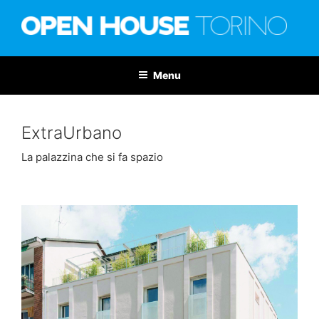
Salta
al
contenuto
OPEN HOUSE TORINO
Nona edizione: 6-7 giugno 2026
Menu
ExtraUrbano
La palazzina che si fa spazio