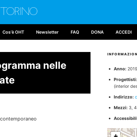
E TORINO
026
Cosʼè OHT
Newsletter
FAQ
DONA
ACCEDI
INFORMAZION
rogramma nelle
Anno:
201
ate
Progettisti:
(interior de
Indirizzo:
c
Mezzi:
3, 4,
ro contemporaneo
Accessibilit
+