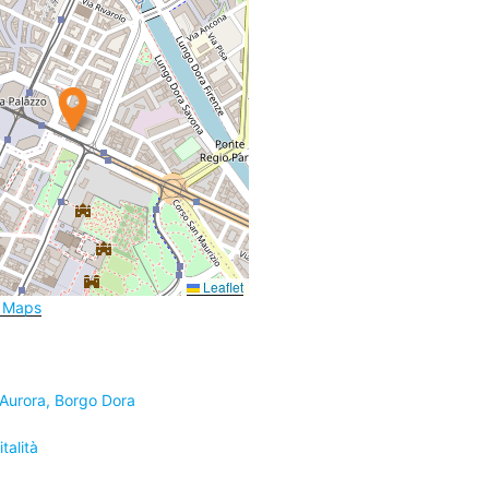
Leaflet
e Maps
 Aurora, Borgo Dora
talità