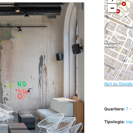
−
Apri su Googl
Quartiere:
7 –
Tipologia:
ospi