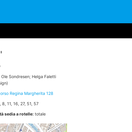
I
9
Ole Sondresen; Helga Faletti
sign)
orso Regina Margherita 128
 8, 11, 16, 27, 51, 57
à sedia a rotelle:
totale