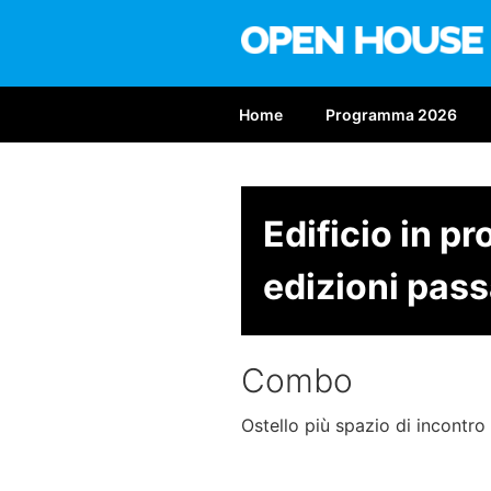
Salta
al
contenuto
OPEN HOUS
Nona edizione: 6-7 giugno 2
Home
Programma 2026
Edificio in p
edizioni pass
Combo
Ostello più spazio di incont