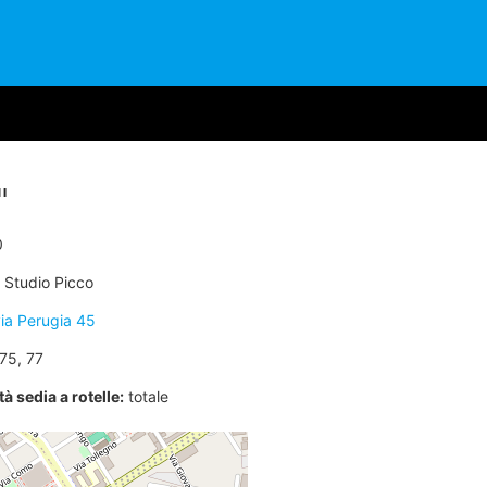
I
0
Studio Picco
ia Perugia 45
75, 77
à sedia a rotelle:
totale