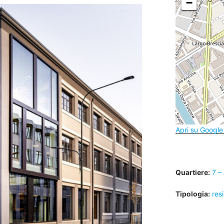
−
Apri su Googl
Quartiere:
7 –
Tipologia:
res