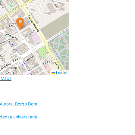
Leaflet
e Maps
 Aurora, Borgo Dora
idenza universitaria