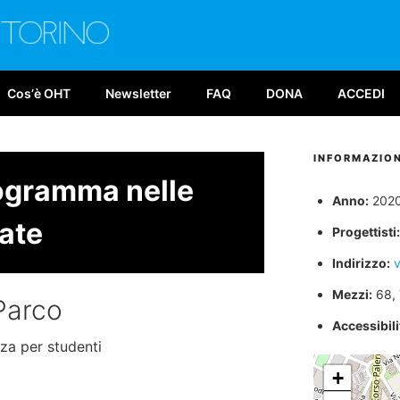
E TORINO
026
Cosʼè OHT
Newsletter
FAQ
DONA
ACCEDI
INFORMAZION
rogramma nelle
Anno:
202
ate
Progettisti:
Indirizzo:
v
Mezzi:
68, 
Parco
Accessibilit
za per studenti
+