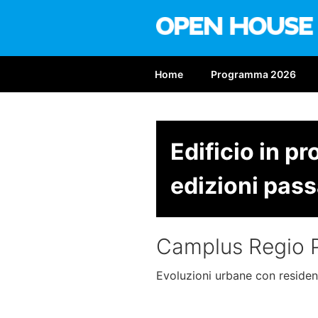
Salta
al
contenuto
OPEN HOUS
Nona edizione: 6-7 giugno 2
Home
Programma 2026
Edificio in p
edizioni pass
Camplus Regio 
Evoluzioni urbane con residen