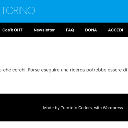
E TORINO
026
Cosʼè OHT
Newsletter
FAQ
DONA
ACCEDI
 che cerchi. Forse eseguire una ricerca potrebbe essere di 
Made by
Turn into Coders
, with
Wordpress