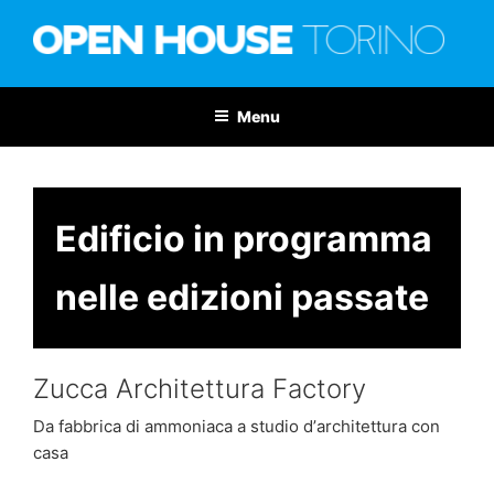
Salta
al
contenuto
OPEN HOUSE TORINO
Nona edizione: 6-7 giugno 2026
Menu
Edificio in programma
nelle edizioni passate
Zucca Architettura Factory
Da fabbrica di ammoniaca a studio dʼarchitettura con
casa