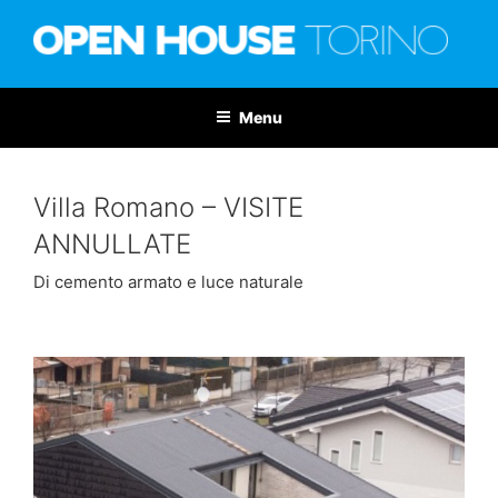
Salta
al
contenuto
OPEN HOUSE TORINO
Nona edizione: 6-7 giugno 2026
Menu
Villa Romano – VISITE
ANNULLATE
Di cemento armato e luce naturale