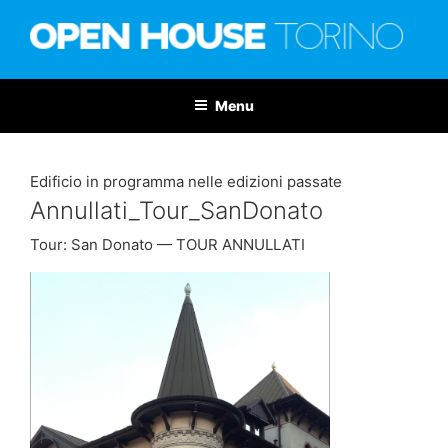
Salta
al
contenuto
OPEN HOUSE TORINO
Nona edizione: 6-7 giugno 2026
Menu
Edificio in programma nelle edizioni passate
Annullati_Tour_SanDonato
Tour: San Donato — TOUR ANNULLATI