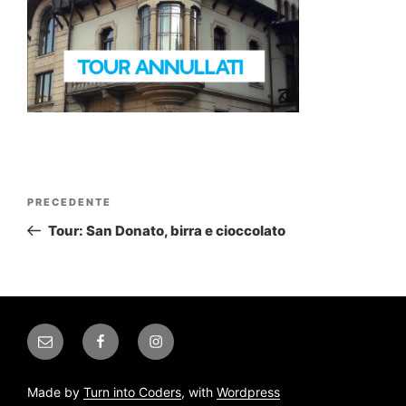
Navigazione
Articolo
PRECEDENTE
articoli
precedente:
Tour: San Donato, birra e cioccolato
Email
Facebook
Instagram
Made by
Turn into Coders
, with
Wordpress