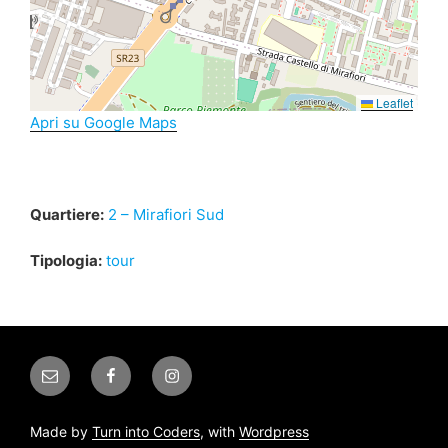
Leaflet
Apri su Google Maps
Quartiere:
2 – Mirafiori Sud
Tipologia:
tour
Email
Facebook
Instagram
Made by
Turn into Coders
, with
Wordpress