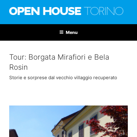
Salta
al
contenuto
OPEN HOUSE TORINO
Nona edizione: 6-7 giugno 2026
Menu
Tour: Borgata Mirafiori e Bela
Rosin
Storie e sorprese dal vecchio villaggio recuperato