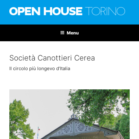
Salta
al
contenuto
OPEN HOUSE TORINO
Nona edizione: 6-7 giugno 2026
Menu
Società Canottieri Cerea
Il circolo più longevo d’Italia