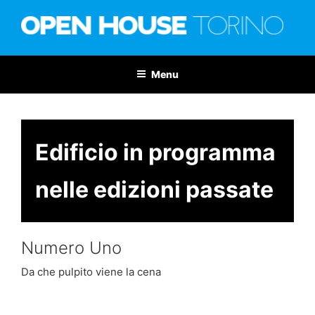
Salta
al
contenuto
OPEN HOUSE TORINO
Nona edizione: 6-7 giugno 2026
Menu
Edificio in programma
nelle edizioni passate
Numero Uno
Da che pulpito viene la cena