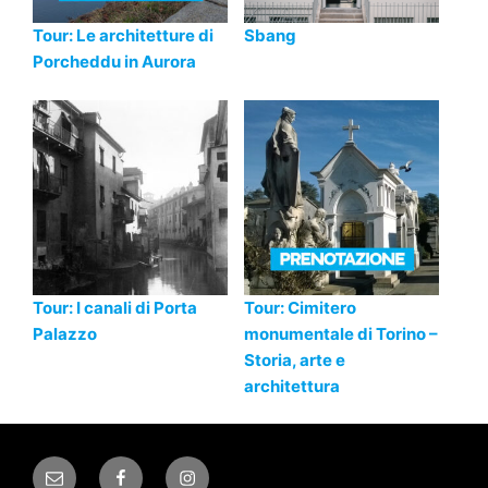
Tour: Le architetture di
Sbang
Porcheddu in Aurora
Tour: I canali di Porta
Tour: Cimitero
Palazzo
monumentale di Torino –
Storia, arte e
architettura
Email
Facebook
Instagram