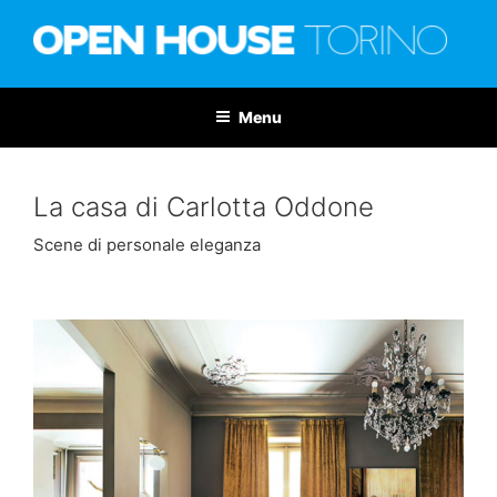
Salta
al
contenuto
OPEN HOUSE TORINO
Nona edizione: 6-7 giugno 2026
Menu
La casa di Carlotta Oddone
Scene di personale eleganza