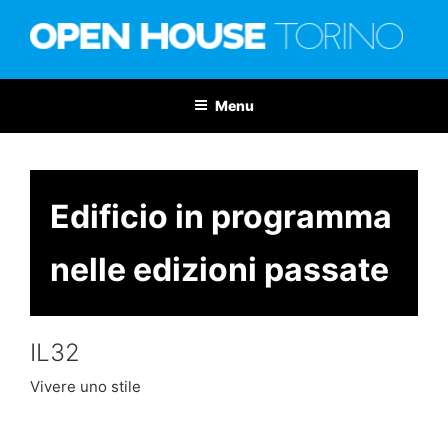
Salta
al
contenuto
OPEN HOUSE TORINO
Nona edizione: 6-7 giugno 2026
Menu
Edificio in programma
nelle edizioni passate
IL32
Vivere uno stile