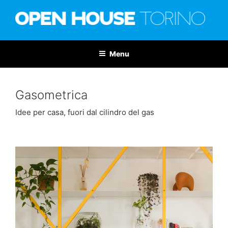
Salta
al
contenuto
OPEN HOUSE TORINO
Nona edizione: 6-7 giugno 2026
Menu
Gasometrica
Idee per casa, fuori dal cilindro del gas