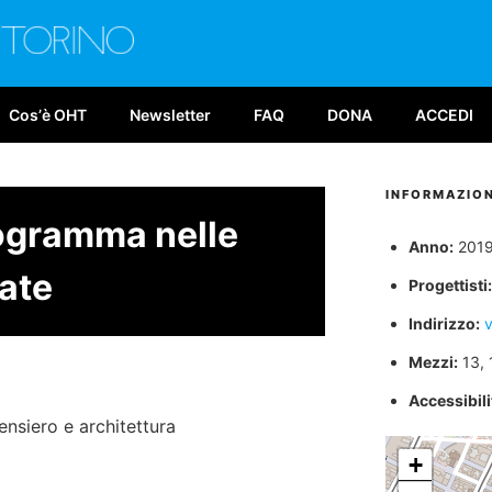
E TORINO
026
Cosʼè OHT
Newsletter
FAQ
DONA
ACCEDI
INFORMAZION
rogramma nelle
Anno:
201
ate
Progettisti:
Indirizzo:
v
Mezzi:
13, 
Accessibilit
ensiero e architettura
+