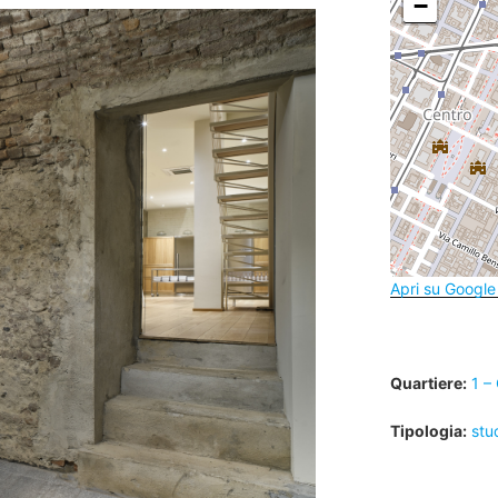
−
Apri su Googl
Quartiere:
1 –
Tipologia:
stu