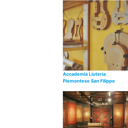
Accademia Liuteria
Piemontese San Filippo