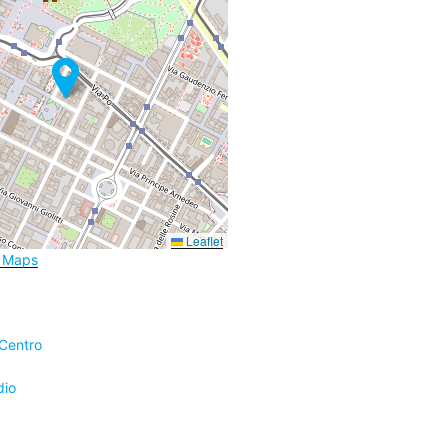
Leaflet
e Maps
 Centro
dio