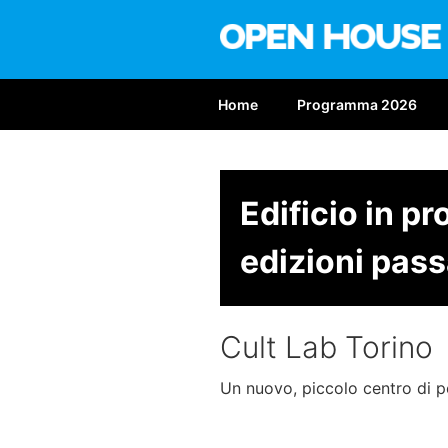
Salta
al
contenuto
OPEN HOUS
Nona edizione: 6-7 giugno 2
Home
Programma 2026
Edificio in p
edizioni pass
Cult Lab Torino
Un nuovo, piccolo centro di p