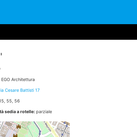
I
9
EGO Architettura
ia Cesare Battisti 17
15, 55, 56
à sedia a rotelle:
parziale