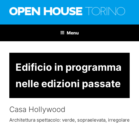
Salta
al
contenuto
OPEN HOUSE TORINO
Nona edizione: 6-7 giugno 2026
Menu
Edificio in programma
nelle edizioni passate
Casa Hollywood
Architettura spettacolo: verde, sopraelevata, irregolare