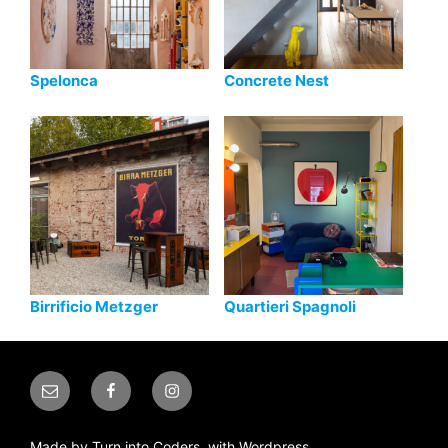
Spelonca
Concrete Nest
Birrificio Metzger
Quartieri Spagnoli
Email
Facebook
Instagram
Made by
Turn into Coders
, with
Wordpress