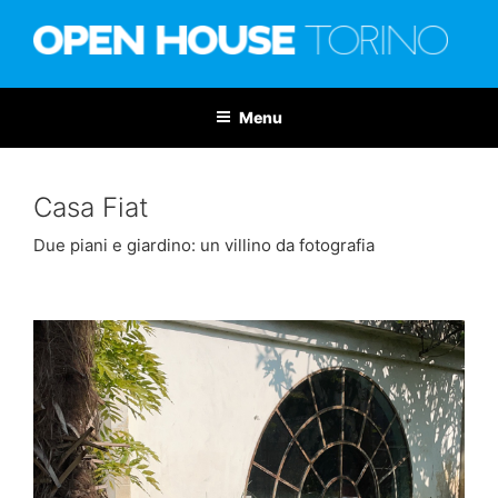
Salta
al
contenuto
OPEN HOUSE TORINO
Nona edizione: 6-7 giugno 2026
Menu
Casa Fiat
Due piani e giardino: un villino da fotografia