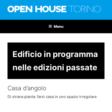
Salta
al
contenuto
OPEN HOUSE TORINO
Nona edizione: 6-7 giugno 2026
Menu
Edificio in programma
nelle edizioni passate
Casa d’angolo
Di strana pianta: farsi casa in uno spazio irregolare