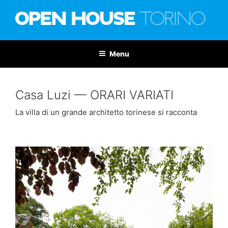
Salta
al
contenuto
OPEN HOUSE TORINO
Nona edizione: 6-7 giugno 2026
Menu
Casa Luzi — ORARI VARIATI
La villa di un grande architetto torinese si racconta