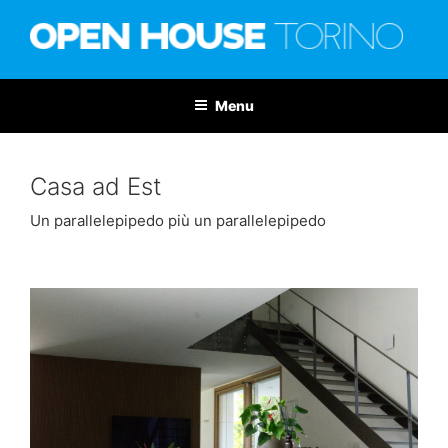
Salta
al
contenuto
OPEN HOUSE TORINO
Nona edizione: 6-7 giugno 2026
Menu
Casa ad Est
Un parallelepipedo più un parallelepipedo