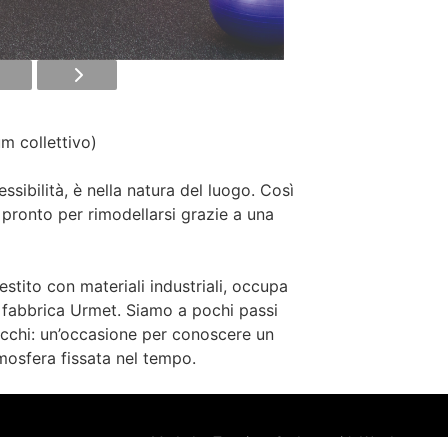
m collettivo)
lessibilità, è nella natura del luogo. Così
 pronto per rimodellarsi grazie a una
lestito con materiali industriali, occupa
a fabbrica Urmet. Siamo a pochi passi
cchi: un’occasione per conoscere un
mosfera fissata nel tempo.
Made by
Turn into Coders
, with
Wordpress