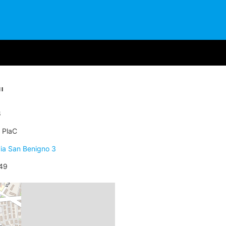
I
8
PlaC
ia San Benigno 3
49