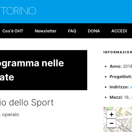
E TORINO
026
Cosʼè OHT
Newsletter
FAQ
DONA
ACCEDI
INFORMAZION
rogramma nelle
Anno:
201
ate
Progettisti:
Indirizzo:
v
Mezzi:
18, 
io dello Sport
+
o operaio
−