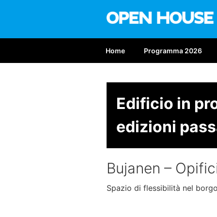
Salta
al
contenuto
OPEN HOUS
Nona edizione: 6-7 giugno 2
Home
Programma 2026
Edificio in p
edizioni pass
Bujanen – Opific
Spazio di flessibilità nel borg