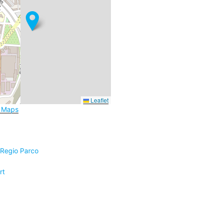
Leaflet
e Maps
 Regio Parco
rt