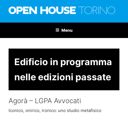
Salta
al
contenuto
OPEN HOUSE TORINO
Nona edizione: 6-7 giugno 2026
Menu
Edificio in programma
nelle edizioni passate
Agorà – LGPA Avvocati
Iconico, onirico, ironico: uno studio metafisico