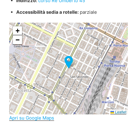
Indirizzo:
corso Re Umberto 45
Accessibilità sedia a rotelle:
parziale
+
−
Leaflet
Apri su Google Maps