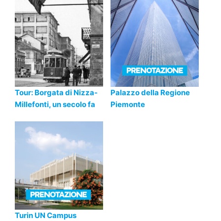
Tour: Borgata di Nizza-
Palazzo della Regione
Millefonti, un secolo fa
Piemonte
Turin UN Campus