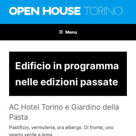
Salta
al
contenuto
OPEN HOUSE TORINO
Nona edizione: 6-7 giugno 2026
Menu
Edificio in programma
nelle edizioni passate
AC Hotel Torino e Giardino della
Pasta
Pastificio, vermuteria, ora albergo. Di fronte, uno
spazio verde a tema