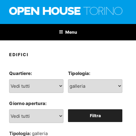
Salta
al
contenuto
OPEN HOUSE TORINO
Nona edizione: 6-7 giugno 2026
Menu
EDIFICI
Quartiere:
Tipologia:
Giorno apertura:
Filtra
Tipologia:
galleria