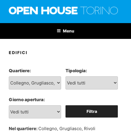
Salta
al
contenuto
OPEN HOUSE TORINO
Nona edizione: 6-7 giugno 2026
Menu
EDIFICI
Quartiere:
Tipologia:
Giorno apertura:
Filtra
Nel quartiere:
Collegno, Grugliasco, Rivoli