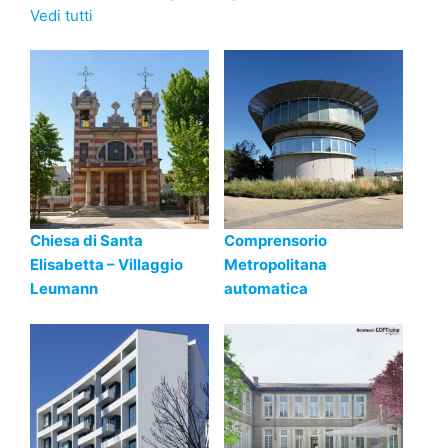
Vedi tutti
Chiesa di Santa
Comprensorio
Elisabetta – Villaggio
Metropolitana
Leumann
automatica