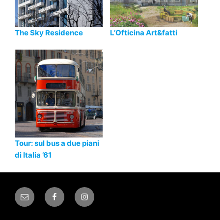
The Sky Residence
L’Ofticina Art&fatti
Tour: sul bus a due piani
di Italia ’61
Email
Facebook
Instagram