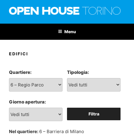
Salta
al
contenuto
OPEN HOUSE TORINO
Nona edizione: 6-7 giugno 2026
Menu
EDIFICI
Quartiere:
Tipologia:
Giorno apertura:
Filtra
Nel quartiere:
6 – Barriera di Milano