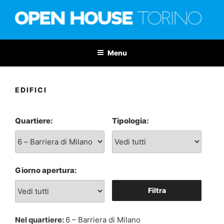
Salta
al
contenuto
OPEN HOUSE TORINO
Nona edizione: 6-7 giugno 2026
Menu
EDIFICI
Quartiere:
Tipologia:
Giorno apertura:
Filtra
Nel quartiere:
6 – Barriera di Milano