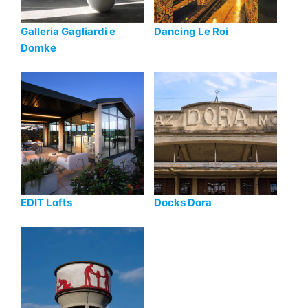
Galleria Gagliardi e
Dancing Le Roi
Domke
EDIT Lofts
Docks Dora