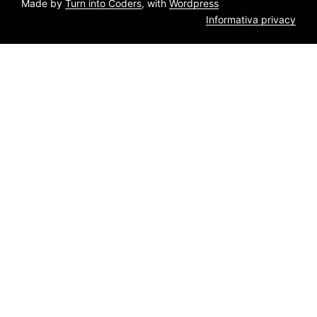
Made by
Turn into Coders
, with
Wordpress
Informativa privacy