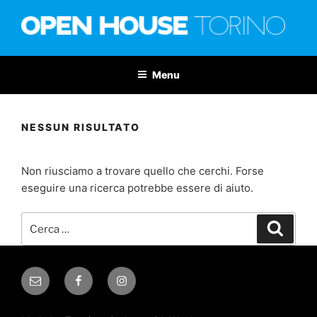
Salta
al
contenuto
OPEN HOUSE TORINO
Nona edizione: 6-7 giugno 2026
Menu
NESSUN RISULTATO
Non riusciamo a trovare quello che cerchi. Forse
eseguire una ricerca potrebbe essere di aiuto.
Cerca:
Cerca
Email
Facebook
Instagram